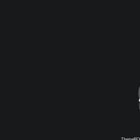
ThemeRE