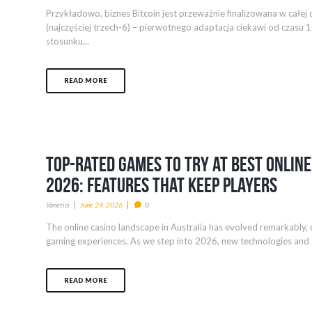
Przykładowo, biznes Bitcoin jest przeważnie finalizowana w całej
(najczęściej trzech-6) – pierwotnego adaptacja ciekawi od czasu 
stosunku...
READ MORE
Top-rated games to try at Best Online
2026: Features that keep players
Yönetici
June 29, 2026
0
The online casino landscape in Australia has evolved remarkably, o
gaming experiences. As we step into 2026, new technologies and e
READ MORE