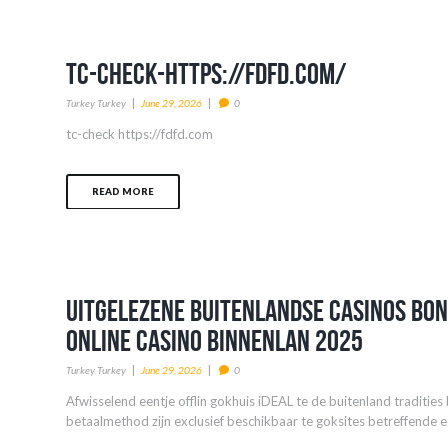
tc-check-https://fdfd.com/
Turkey Turkey
June 29, 2026
0
tc-check https://fdfd.com
READ MORE
Uitgelezene Buitenlandse Casinos bon
Online Casino Binnenlan 2025
Turkey Turkey
June 29, 2026
0
Afwisselend eentje offlin gokhuis iDEAL te de buitenland traditi
betaalmethod zijn exclusief beschikbaar te goksites betreffende een