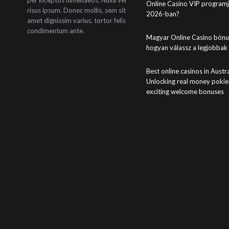
per inceptos himenaeos. Nulla vel
Online Casino VIP program
risus ipsum. Donec mollis, sem sit
2026-ban?
amet dignissim varius, tortor felis
condimentum ante.
Magyar Online Casino bónu
hogyan válassz a legjobbak
Best online casinos in Austra
Unlocking real money pokie
exciting welcome bonuses