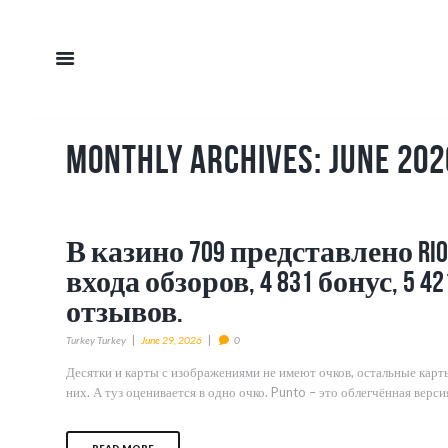
Monthly Archives: June 202
В казино 709 представлено ri
входа обзоров, 4 831 бонус, 5 42
отзывов.
Turkey Turkey
June 29, 2026
0
Десятки и карты с изображениями не имеют очков, остальные карты 
них. А туз оценивается в одно очко. Punto – это облегчённая верси