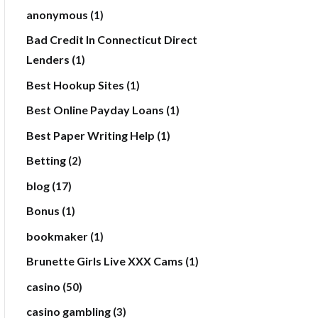
anonymous
(1)
Bad Credit In Connecticut Direct
Lenders
(1)
Best Hookup Sites
(1)
Best Online Payday Loans
(1)
Best Paper Writing Help
(1)
Betting
(2)
blog
(17)
Bonus
(1)
bookmaker
(1)
Brunette Girls Live XXX Cams
(1)
casino
(50)
casino gambling
(3)