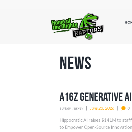
HO
News
a16z generative ai
Turkey Turkey
June 23, 2026
0
Hippocratic AI raises $141M to staff 
to Empower Open-Source Innovation f