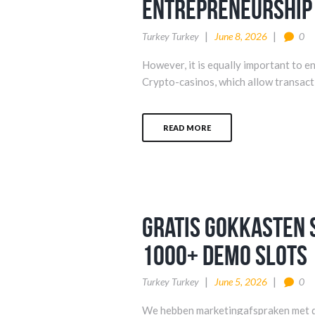
Entrepreneurship
Turkey Turkey
June 8, 2026
0
However, it is equally important to e
Crypto-casinos, which allow transaction
READ MORE
Gratis gokkasten 
1000+ demo slots
Turkey Turkey
June 5, 2026
0
We hebben marketingafspraken met de