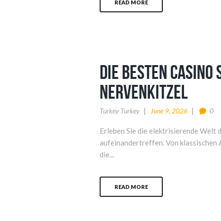
READ MORE
Die besten Casino
Nervenkitzel
Turkey Turkey
June 9, 2026
0
Erleben Sie die elektrisierende Welt
aufeinandertreffen. Von klassischen 
die...
READ MORE