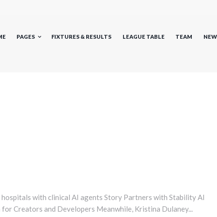
ME
PAGES
FIXTURES & RESULTS
LEAGUE TABLE
TEAM
NEW
hospitals with clinical AI agents Story Partners with Stability AI
or Creators and Developers Meanwhile, Kristina Dulaney...