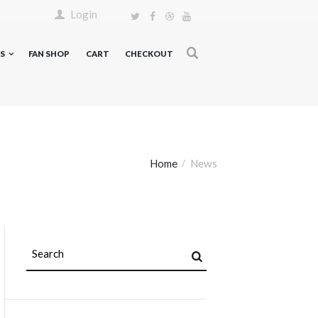
Login
S
FAN SHOP
CART
CHECKOUT
Home
News