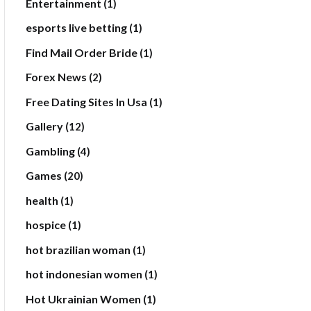
Entertainment
(1)
esports live betting
(1)
Find Mail Order Bride
(1)
Forex News
(2)
Free Dating Sites In Usa
(1)
Gallery
(12)
Gambling
(4)
Games
(20)
health
(1)
hospice
(1)
hot brazilian woman
(1)
hot indonesian women
(1)
Hot Ukrainian Women
(1)