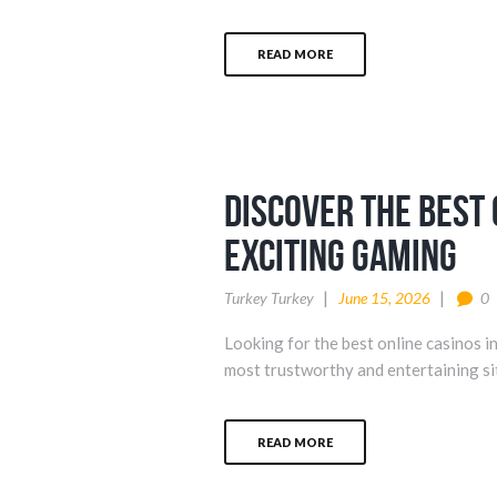
READ MORE
Discover the Best 
Exciting Gaming
Turkey Turkey
June 15, 2026
0
Looking for the best online casinos 
most trustworthy and entertaining sit
READ MORE