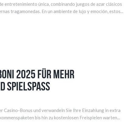
de entretenimiento única, combinando juegos de azar clásicos
ernas tragamonedas. En un ambiente de lujo y emoción, estos...
Boni 2025 für mehr
d Spielspaß
er Casino-Bonus und verwandeln Sie Ihre Einzahlung in extra
kommenspaketen bis hin zu kostenlosen Freispielen warten...