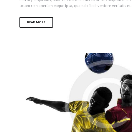
totam rem aperiam eaque ipsa, quae ab illo inventore veritatis et q
READ MORE