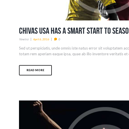
Chivas USA Has a Smart Start to Seas
Yönetici
April 6, 2016
0
Sed ut perspiciatis, unde omnis iste natus error sit voluptatem 
totam rem aperiam eaque ipsa, quae ab illo inventore veritatis et q
READ MORE