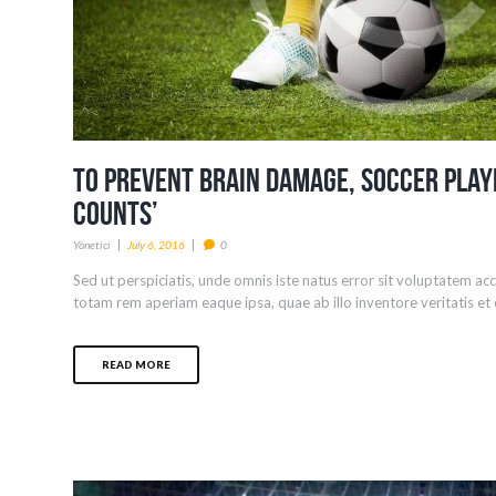
To Prevent Brain Damage, Soccer Play
Counts’
Yönetici
July 6, 2016
0
Sed ut perspiciatis, unde omnis iste natus error sit voluptatem 
totam rem aperiam eaque ipsa, quae ab illo inventore veritatis et q
READ MORE