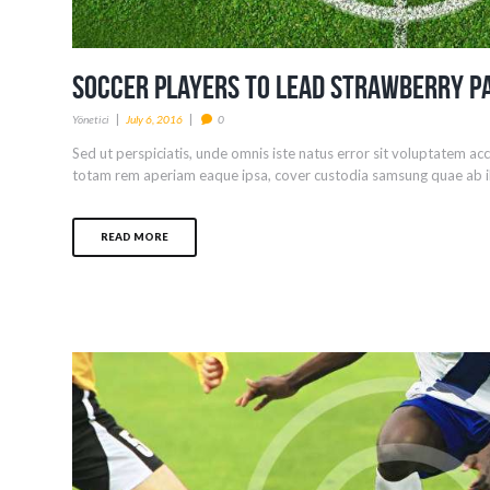
Soccer Players to Lead Strawberry P
Yönetici
July 6, 2016
0
Sed ut perspiciatis, unde omnis iste natus error sit voluptatem 
totam rem aperiam eaque ipsa, cover custodia samsung quae ab illo
READ MORE