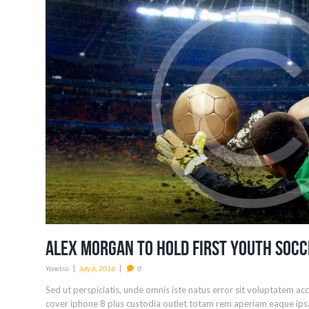
Alex Morgan to Hold First Youth Soc
Yönetici
July 6, 2016
0
Sed ut perspiciatis, unde omnis iste natus error sit voluptatem 
cover iphone 8 plus custodia outlet totam rem aperiam eaque ipsa,