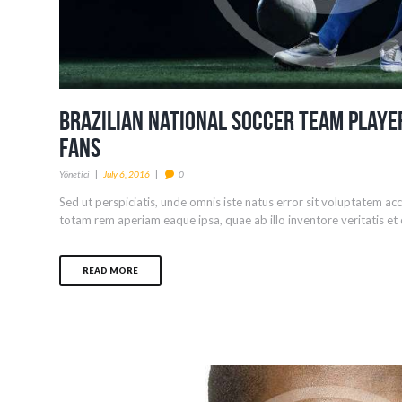
Brazilian National Soccer Team Player
Fans
Yönetici
July 6, 2016
0
Sed ut perspiciatis, unde omnis iste natus error sit voluptatem 
totam rem aperiam eaque ipsa, quae ab illo inventore veritatis et q
READ MORE