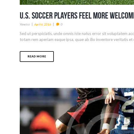
U.S. Soccer Players Feel More Welcom
Yönetici
April 6, 2016
0
Sed ut perspiciatis, unde omnis iste natus error sit voluptatem 
totam rem aperiam eaque ipsa, quae ab illo inventore veritatis et q
READ MORE