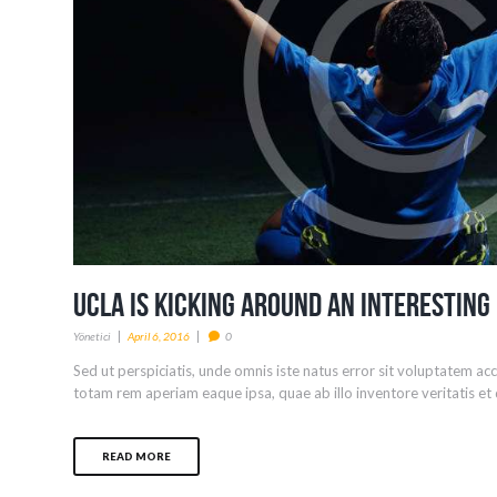
UCLA is Kicking Around an Interesting 
Yönetici
April 6, 2016
0
Sed ut perspiciatis, unde omnis iste natus error sit voluptatem 
totam rem aperiam eaque ipsa, quae ab illo inventore veritatis et q
READ MORE