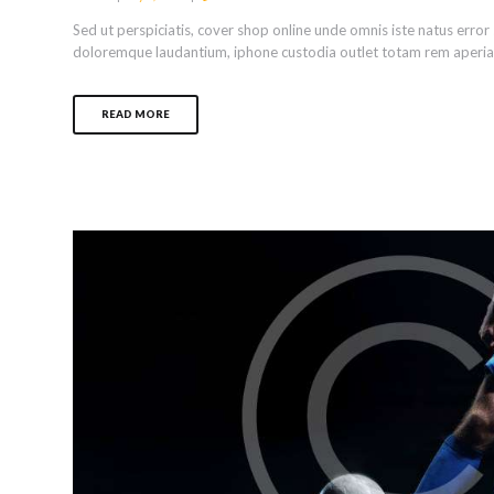
Sed ut perspiciatis, cover shop online unde omnis iste natus erro
doloremque laudantium, iphone custodia outlet totam rem aperiam 
READ MORE