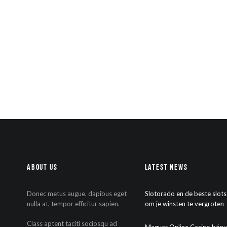
About Us
Latest News
Donec metus augue, dapibus eget
Slotorado en de beste slots:
nulla at, tempor efficitur sapien.
om je winsten te vergroten
Class aptent taciti sociosqu ad
Magyar Online Casino bón