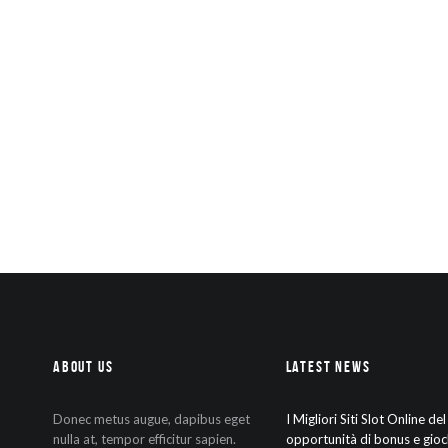
About Us
Latest News
Donec metus augue, dapibus eget
I Migliori Siti Slot Online de
nulla at, tempor efficitur sapien.
opportunità di bonus e gioc