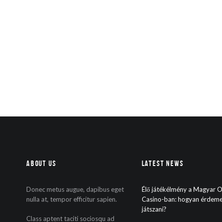
About Us
Latest News
Donec metus augue, dapibus eget
Élő játékélmény a Magyar O
nulla at, tempor efficitur sapien.
Casino-ban: hogyan érdem
játszani?
Class aptent taciti sociosqu ad