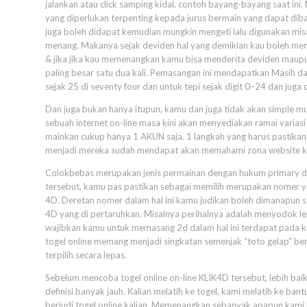
jalankan atau click samping kidal, contoh bayang-bayang saat in
yang diperlukan terpenting kepada jurus bermain yang dapat diba
juga boleh didapat kemudian mungkin mengeti lalu digunakan mis
menang. Makanya sejak deviden hal yang demikian kau boleh memi
& jika jika kau memenangkan kamu bisa menderita deviden maup
paling besar satu dua kali. Pemasangan ini mendapatkan Masih d
sejak 25 di seventy four dan untuk tepi sejak digit 0–24 dan juga d
Dan juga bukan hanya itupun, kamu dan juga tidak akan simple m
sebuah internet on-line masa kini akan menyediakan ramai varias
mainkan cukup hanya 1 AKUN saja. 1 langkah yang harus pastikan 
menjadi mereka sudah mendapat akan memahami zona website ka
Colokbebas merupakan jenis permainan dengan hukum primary de
tersebut, kamu pas pastikan sebagai memilih merupakan nomer
4D. Deretan nomer dalam hal ini kamu judikan boleh dimanapun se
4D yang di pertaruhkan. Misalnya perihalnya adalah menyodok
wajibkan kamu untuk memasang 2d dalam hal ini terdapat pada k
togel online memang menjadi singkatan semenjak “toto gelap” b
terpilih secara lepas.
Sebelum mencoba togel online on-line KLIK4D tersebut, lebih bai
definisi banyak jauh. Kalian melatih ke togel, kami melatih ke ba
berjudi togel online kalian. Memenangkan sebanyak apapun kami be