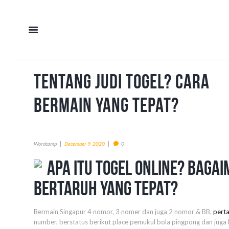
Tentang Judi togel? Cara
Bermain Yang Tepat?
Wordcamp
December 9, 2020
0
Apa Itu Togel online? Baga
Bertaruh Yang Tepat?
Bermain Singapur 4 nomor, 3 nomer dan juga 2 nomor & BB,
pert
number, berstatus berikut place pemukul bola pingpong dan juga k